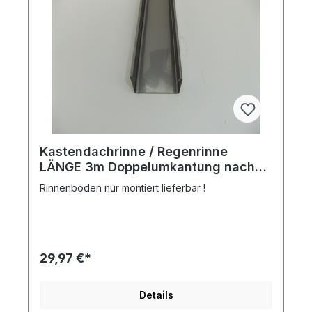
Kastendachrinne / Regenrinne
LÄNGE 3m Doppelumkantung nach
Innen, 0,5 mm Materialstärke
Rinnenböden nur montiert lieferbar !
29,97 €*
Details