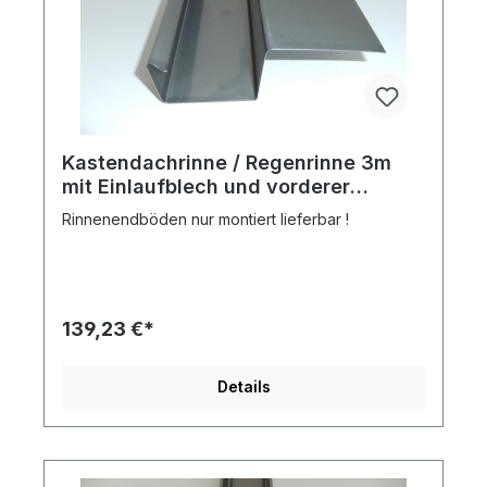
Kastendachrinne / Regenrinne 3m
mit Einlaufblech und vorderer
Doppelumkantung nach Innen,
Rinnenendböden nur montiert lieferbar !
Materialstärke 0,5 mm
139,23 €*
Details