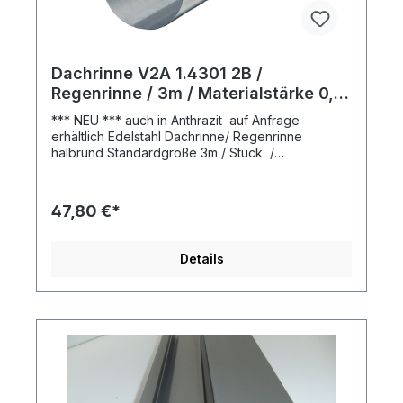
Dachrinne V2A 1.4301 2B /
Regenrinne / 3m / Materialstärke 0,5
mm
*** NEU *** auch in Anthrazit auf Anfrage
erhältlich Edelstahl Dachrinne/ Regenrinne
halbrund Standardgröße 3m / Stück /
Materialstärke 0,5 mm Die Material Bezeichnung
Inhalt:
3 Meter
(0,00 €* / 1 Meter)
2B gibt Info über die Oberfläche, d.h. über den
Glanzgrad. 2B ist ein etwas matteres immer noch
47,80 €*
glänzendes Material allerdings kein Hochglanz
wie es aus der Lebensmittelindustrie bekannt ist.
Details