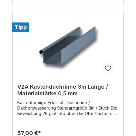
Tipp
V2A Kastendachrinne 3m Länge /
Materialstärke 0,5 mm
Kastenförmige Edelstahl Dachrinne /
Dachentwässerung Standardgröße 3m / Stück Die
Bezeichung 2B gibt Info über die Oberfläche, d.h.
über den Glanzgrad. 2B ist ein etwas matteres
Inhalt:
3 Meter
(0,00 €* / 1 Meter)
immer noch glänzendes Material allerdings kein
Hochglanz wie es aus der Lebensmittelindustrie
57,00 €*
bekannt ist