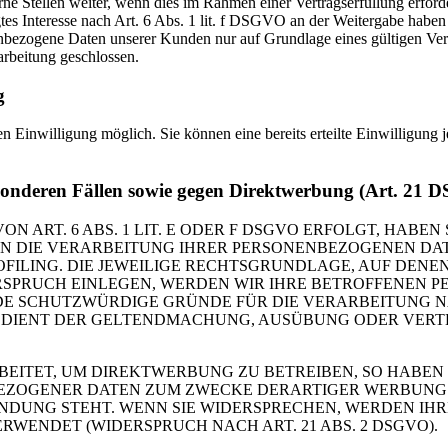
 Stellen weiter, wenn dies im Rahmen einer Vertragserfüllung erforderli
tes Interesse nach Art. 6 Abs. 1 lit. f DSGVO an der Weitergabe habe
nbezogene Daten unserer Kunden nur auf Grundlage eines gültigen Vertr
rbeitung geschlossen.
g
n Einwilligung möglich. Sie können eine bereits erteilte Einwilligung 
sonderen Fällen sowie gegen Direktwerbung (Art. 21
RT. 6 ABS. 1 LIT. E ODER F DSGVO ERFOLGT, HABEN S
EN DIE VERARBEITUNG IHRER PERSONENBEZOGENEN DAT
OFILING. DIE JEWEILIGE RECHTSGRUNDLAGE, AUF DENE
RSPRUCH EINLEGEN, WERDEN WIR IHRE BETROFFENEN 
DE SCHUTZWÜRDIGE GRÜNDE FÜR DIE VERARBEITUNG NA
G DIENT DER GELTENDMACHUNG, AUSÜBUNG ODER VER
ITET, UM DIREKTWERBUNG ZU BETREIBEN, SO HABEN S
EZOGENER DATEN ZUM ZWECKE DERARTIGER WERBUNG EI
INDUNG STEHT. WENN SIE WIDERSPRECHEN, WERDEN I
ENDET (WIDERSPRUCH NACH ART. 21 ABS. 2 DSGVO).