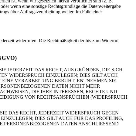
ch ist, wenn wir gesetzlich hierzu verpflichtet sind (z. B.
n oder wenn eine sonstige Rechtsgrundlage die Datenweitergabe
ags über Auftragsverarbeitung weiter. Im Falle einer
jederzeit widerrufen. Die Rechtmäßigkeit der bis zum Widerruf
 DSGVO)
IE JEDERZEIT DAS RECHT, AUS GRÜNDEN, DIE SICH
EN WIDERSPRUCH EINZULEGEN; DIES GILT AUCH
N EINE VERARBEITUNG BERUHT, ENTNEHMEN SIE
PERSONENBEZOGENEN DATEN NICHT MEHR
CHWEISEN, DIE IHRE INTERESSEN, RECHTE UND
TEIDIGUNG VON RECHTSANSPRÜCHEN (WIDERSPRUCH
IE DAS RECHT, JEDERZEIT WIDERSPRUCH GEGEN
NZULEGEN; DIES GILT AUCH FÜR DAS PROFILING,
HRE PERSONENBEZOGENEN DATEN ANSCHLIESSEND