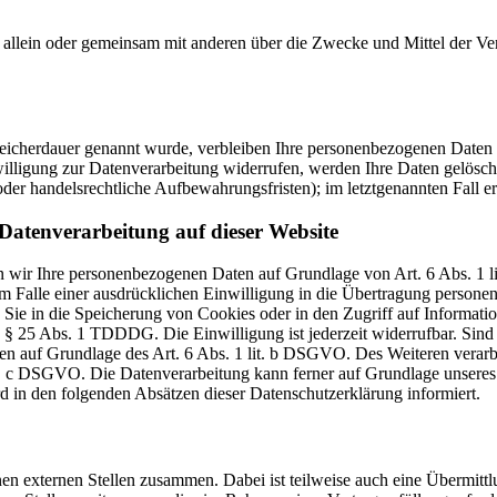
, die allein oder gemeinsam mit anderen über die Zwecke und Mittel de
peicherdauer genannt wurde, verbleiben Ihre personenbezogenen Daten b
lligung zur Datenverarbeitung widerrufen, werden Ihre Daten gelöscht,
er handelsrechtliche Aufbewahrungsfristen); im letztgenannten Fall er
Datenverarbeitung auf dieser Website
ten wir Ihre personenbezogenen Daten auf Grundlage von Art. 6 Abs. 1
Falle einer ausdrücklichen Einwilligung in die Übertragung personenb
e in die Speicherung von Cookies oder in den Zugriff auf Informatione
n § 25 Abs. 1 TDDDG. Die Einwilligung ist jederzeit widerrufbar. Sind
en auf Grundlage des Art. 6 Abs. 1 lit. b DSGVO. Des Weiteren verarbei
it. c DSGVO. Die Datenverarbeitung kann ferner auf Grundlage unseres 
rd in den folgenden Absätzen dieser Datenschutzerklärung informiert.
nen externen Stellen zusammen. Dabei ist teilweise auch eine Übermit