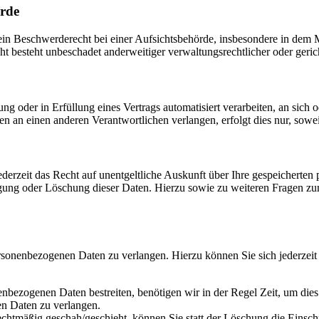
örde
 Beschwerderecht bei einer Aufsichtsbehörde, insbesondere in dem Mit
 besteht unbeschadet anderweitiger verwaltungsrechtlicher oder gerich
ung oder in Erfüllung eines Vertrags automatisiert verarbeiten, an sich
n an einen anderen Verantwortlichen verlangen, erfolgt dies nur, sowei
derzeit das Recht auf unentgeltliche Auskunft über Ihre gespeichert
igung oder Löschung dieser Daten. Hierzu sowie zu weiteren Fragen z
ersonenbezogenen Daten zu verlangen. Hierzu können Sie sich jederzei
enbezogenen Daten bestreiten, benötigen wir in der Regel Zeit, um die
en Daten zu verlangen.
chtmäßig geschah/geschieht, können Sie statt der Löschung die Einsch