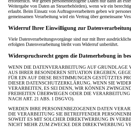
erforderlich. Wir geben personenbezogene Daten nur dann an externe
Weitergabe von Daten an Steuerbehörden), wenn wir ein berechtig
erlaubt. Beim Einsatz von Auftragsverarbeitern geben wir persone
gemeinsamen Verarbeitung wird ein Vertrag über gemeinsame Vera
Widerruf Ihrer Einwilligung zur Datenverarbeitun
Viele Datenverarbeitungsvorgänge sind nur mit Ihrer ausdrückliche
erfolgten Datenverarbeitung bleibt vom Widerruf unberührt.
Widerspruchsrecht gegen die Datenerhebung in be
WENN DIE DATENVERARBEITUNG AUF GRUNDLAGE VON A
AUS IHRER BESONDEREN SITUATION ERGEBEN, GEG
FÜR EIN AUF DIESE BESTIMMUNGEN GESTÜTZTES PR
DIESER DATENSCHUTZERKLÄRUNG. WENN SIE WIDE
VERARBEITEN, ES SEI DENN, WIR KÖNNEN ZWINGEN
FREIHEITEN ÜBERWIEGEN ODER DIE VERARBEITUN
NACH ART. 21 ABS. 1 DSGVO).
WERDEN IHRE PERSONENBEZOGENEN DATEN VERARBE
DIE VERARBEITUNG SIE BETREFFENDER PERSONENB
SOWEIT ES MIT SOLCHER DIREKTWERBUNG IN VERB
NICHT MEHR ZUM ZWECKE DER DIREKTWERBUNG VERW