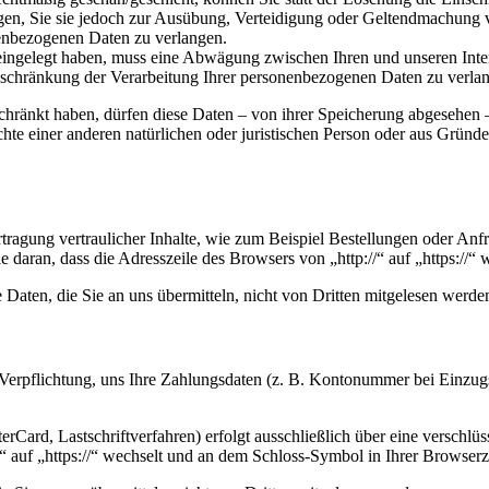
n, Sie sie jedoch zur Ausübung, Verteidigung oder Geltendmachung vo
enbezogenen Daten zu verlangen.
ngelegt haben, muss eine Abwägung zwischen Ihren und unseren Inter
nschränkung der Verarbeitung Ihrer personenbezogenen Daten zu verla
chränkt haben, dürfen diese Daten – von ihrer Speicherung abgesehen
e einer anderen natürlichen oder juristischen Person oder aus Gründe
ragung vertraulicher Inhalte, wie zum Beispiel Bestellungen oder Anfra
daran, dass die Adresszeile des Browsers von „http://“ auf „https://“
Daten, die Sie an uns übermitteln, nicht von Dritten mitgelesen werde
e Verpflichtung, uns Ihre Zahlungsdaten (z. B. Kontonummer bei Einzug
rCard, Lastschriftverfahren) erfolgt ausschließlich über eine verschl
/“ auf „https://“ wechselt und an dem Schloss-Symbol in Ihrer Browserz